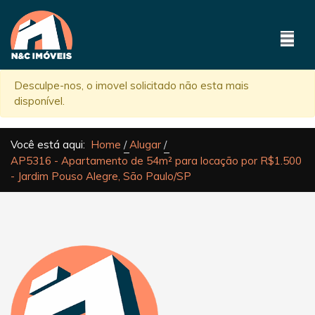
Desculpe-nos, o imovel solicitado não esta mais
disponível.
Você está aqui:
Home
Alugar
AP5316 - Apartamento de 54m² para locação por R$1.500
- Jardim Pouso Alegre, São Paulo/SP