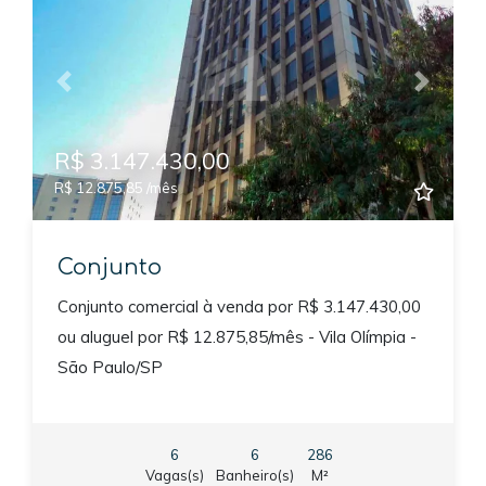
Previous
Next
R$ 3.147.430,00
R$ 12.875,85 /mês
Conjunto
Conjunto comercial à venda por R$ 3.147.430,00
ou aluguel por R$ 12.875,85/mês - Vila Olímpia -
São Paulo/SP
6
6
286
Vagas(s)
Banheiro(s)
M²