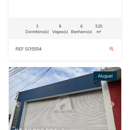
3
8
6
525
Dormitório(s)
Vagas(s)
Banheiro(s)
m²
REF SO5554
Aluguel
Previous
Next