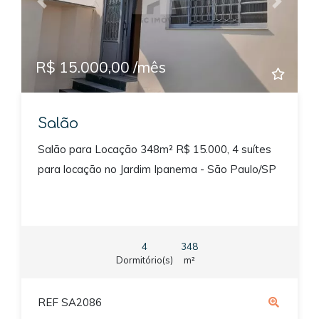
Previous
Next
R$ 15.000,00 /mês
Salão
Salão para Locação 348m² R$ 15.000, 4 suítes
para locação no Jardim Ipanema - São Paulo/SP
4
348
Dormitório(s)
m²
REF SA2086