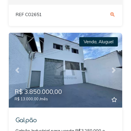
REF CO2651
Venda
,
Aluguel
Previous
Next
R$ 3.850.000,00
R$ 13.000,00 /mês
Galpão
Galpão Industrial para venda R$3.250.000 e