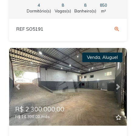
4
8
8
850
Dormitório(s)
Vagas(s)
Banheiro(s)
m²
REF SO5191
Venda
,
Aluguel
Previous
Next
R$ 2.300.000,00
R$ 14.300,00 /mês