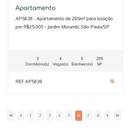
Apartamento
AP5638 - Apartamento de 265m² para locação
por R$25.000 - Jardim Morumbi, São Paulo/SP
3
4
5
265
Dormitório(s)
Vagas(s)
Banheiro(s)
M²
REF AP5638
1
2
3
4
5
6
7
8