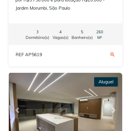
Jardim Morumbi, São Paulo
3
4
5
260
Dormitório(s)
Vagas(s)
Banheiro(s)
M²
REF AP5619
Aluguel
Previous
Next