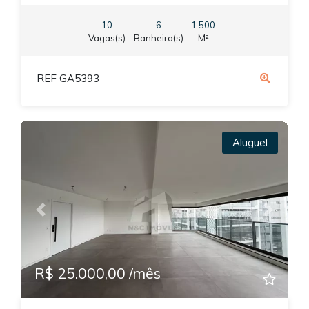
10
6
1.500
Vagas(s)
Banheiro(s)
M²
REF GA5393
Aluguel
Previous
Next
R$ 25.000,00 /mês