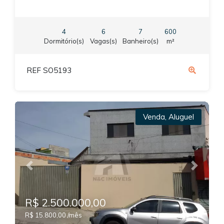
4
6
7
600
Dormitório(s)
Vagas(s)
Banheiro(s)
m²
REF SO5193
Venda
,
Aluguel
Previous
Next
R$ 2.500.000,00
R$ 15.800,00 /mês