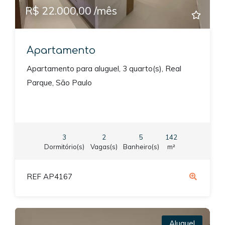
R$ 22.000,00 /mês
Apartamento
Apartamento para aluguel, 3 quarto(s), Real
Parque, São Paulo
3
2
5
142
Dormitório(s)
Vagas(s)
Banheiro(s)
m²
REF AP4167
Aluguel