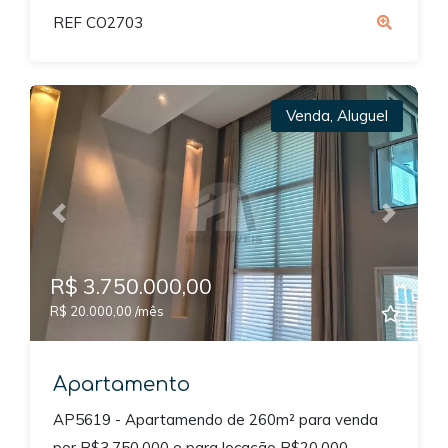
REF CO2703
Venda
,
Aluguel
Previous
Next
R$ 3.750.000,00
R$ 20.000,00 /mês
Apartamento
AP5619 - Apartamendo de 260m² para venda
por R$3.750.000 e para locação R$20.000 -