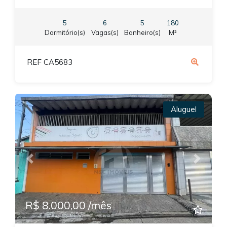
5
6
5
180
Dormitório(s)
Vagas(s)
Banheiro(s)
M²
REF CA5683
Aluguel
Previous
Next
R$ 8.000,00 /mês