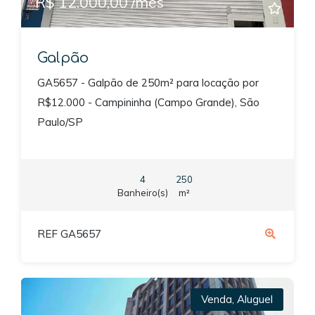
R$ 12.000,00 /mês
Galpão
GA5657 - Galpão de 250m² para locação por
R$12.000 - Campininha (Campo Grande), São
Paulo/SP
4
250
Banheiro(s)
m²
REF GA5657
Venda
,
Aluguel