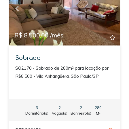
Previous
Next
R$ 8.500,00 /mês
Sobrado
SO2170 - Sobrado de 280m² para locação por
R$8.500 - Vila Anhangüera, São Paulo/SP
3
2
2
280
Dormitório(s)
Vagas(s)
Banheiro(s)
M²