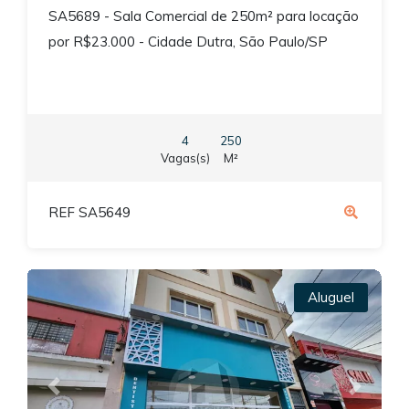
SA5689 - Sala Comercial de 250m² para locação
por R$23.000 - Cidade Dutra, São Paulo/SP
4
250
Vagas(s)
M²
REF SA5649
Aluguel
Previous
Next