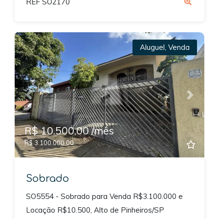
REF SO2170
Aluguel
,
Venda
Previous
Next
R$ 10.500,00 /mês
R$ 3.100.000,00
Sobrado
SO5554 - Sobrado para Venda R$3.100.000 e
Locação R$10.500, Alto de Pinheiros/SP