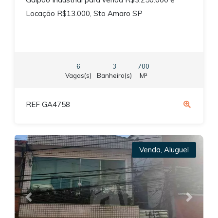
Locação R$13.000, Sto Amaro SP
6
3
700
Vagas(s)
Banheiro(s)
M²
REF GA4758
Venda
,
Aluguel
Previous
Next