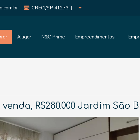
a.com.br
CRECI/SP 41273-J
rar
Alugar
N&C Prime
Empreendimentos
Empr
venda, R$280.000 Jardim São B