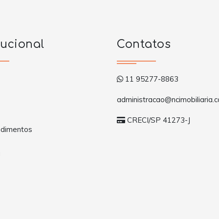
tucional
Contatos
11 95277-8863
administracao@ncimobiliaria.c
CRECI/SP 41273-J
dimentos
a