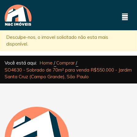
Desculpe-nos, o imovel solicitado não esta mais
disponível.
Você está aqui:
Home
Comprar
SO4630 - Sobrado de 70m² para venda R$550.000 - Jardim
Santa Cruz (Campo Grande), São Paulo