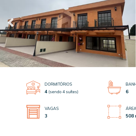
DORMITÓRIOS
BANH
4
6
(sendo 4 suítes)
VAGAS
ÁREA
3
508 