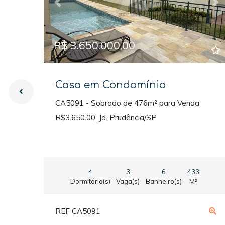
Previous
Ne
R$ 3.650.000,00
Casa em Condomínio
CA5091 - Sobrado de 476m² para Venda
R$3.650.00, Jd. Prudência/SP
4
3
6
433
Dormitório(s)
Vaga(s)
Banheiro(s)
M²
REF CA5091