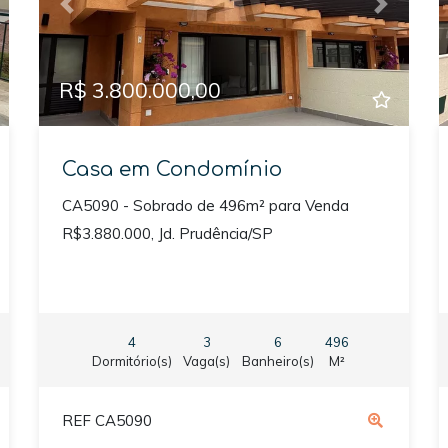
xt
Previous
Next
R$ 3.800.000,00
Casa em Condomínio
CA5090 - Sobrado de 496m² para Venda
R$3.880.000, Jd. Prudência/SP
4
3
6
496
Dormitório(s)
Vaga(s)
Banheiro(s)
M²
REF CA5090