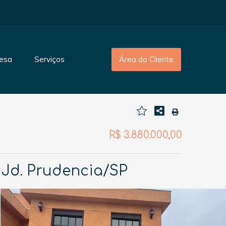
esa
Serviços
Área do Cliente
R$ 3.880.000,00
 Jd. Prudencia/SP