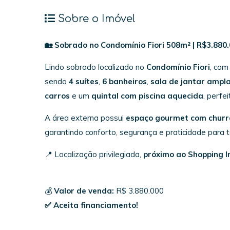
Sobre o Imóvel
🏡 Sobrado no Condomínio Fiori 508m² | R$3.880.
Lindo sobrado localizado no
Condomínio Fiori
, co
sendo
4 suítes
,
6 banheiros
,
sala de jantar ampl
carros
e um
quintal com piscina aquecida
, perfe
A área externa possui
espaço gourmet com churr
garantindo conforto, segurança e praticidade para t
📍 Localização privilegiada,
próximo ao Shopping I
💰
Valor de venda:
R$ 3.880.000
✅ Aceita financiamento!