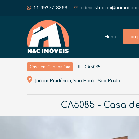
11 95277-8863
administracao@ncimobiliari
Home
Comp
REF CA5085
Casa em Condomínio
Jardim Prudência, São Paulo, São Paulo
CA5085 - Casa de