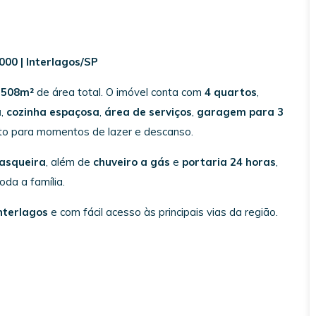
000 | Interlagos/SP
m
508m²
de área total. O imóvel conta com
4 quartos
,
a
,
cozinha espaçosa
,
área de serviços
,
garagem para 3
ito para momentos de lazer e descanso.
asqueira
, além de
chuveiro a gás
e
portaria 24 horas
,
oda a família.
nterlagos
e com fácil acesso às principais vias da região.