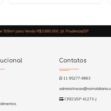
e 508m² para Venda R$3.880.000, Jd. Prudencia/SP
tucional
Contatos
11 95277-8863
administracao@ncimobiliaria.c
CRECI/SP 41273-J
dimentos