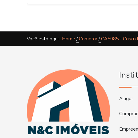
Você está aqui:
Home
Comprar
CA5085 - Casa d
Insti
Alugar
Comprar
Empreen