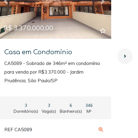
Previous
Next
Prev
R$ 3.370.000,00
R$ 
Casa em Condomínio
Ca
CA5089 - Sobrado de 346m² em condomínio
CA50
para venda por R$3.370.000 - Jardim
R$2.
Prudência, São Paulo/SP
3
3
6
346
Dormitório(s)
Vaga(s)
Banheiro(s)
M²
REF CA5089
REF