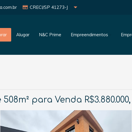
a.com.br
CRECI/SP 41273-J
rar
Alugar
N&C Prime
Empreendimentos
Empr
 508m² para Venda R$3.880.000,