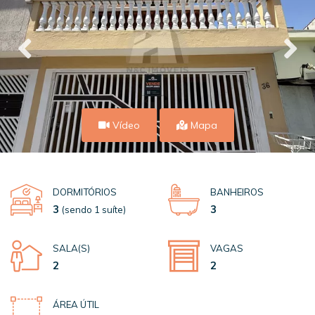
Vídeo
Mapa
DORMITÓRIOS
BANHEIROS
3
3
(sendo 1 suíte)
SALA(S)
VAGAS
2
2
ÁREA ÚTIL