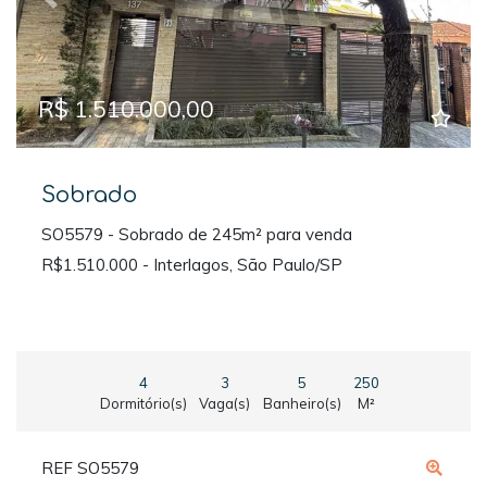
Previous
Next
R$ 1.510.000,00
Sobrado
SO5579 - Sobrado de 245m² para venda
R$1.510.000 - Interlagos, São Paulo/SP
4
3
5
250
Dormitório(s)
Vaga(s)
Banheiro(s)
M²
REF SO5579