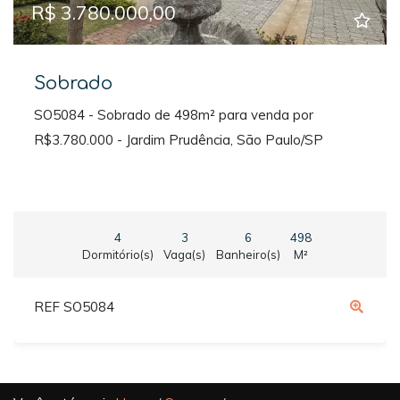
R$ 3.780.000,00
Sobrado
SO5084 - Sobrado de 498m² para venda por
R$3.780.000 - Jardim Prudência, São Paulo/SP
4
3
6
498
Dormitório(s)
Vaga(s)
Banheiro(s)
M²
REF SO5084