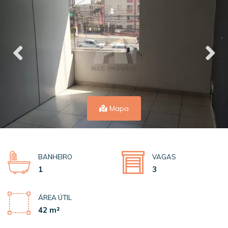
Mapa
BANHEIRO
VAGAS
1
3
ÁREA ÚTIL
42 m²