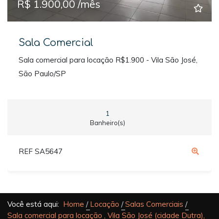
R$ 1.900,00 /mês
Sala Comercial
Sala comercial para locação R$1.900 - Vila São José,
São Paulo/SP
1
Banheiro(s)
REF SA5647
Você está aqui:
Home
Locação
Salas Comerciais
Sala comercial para locação , Vila São José (cidade Dutra),