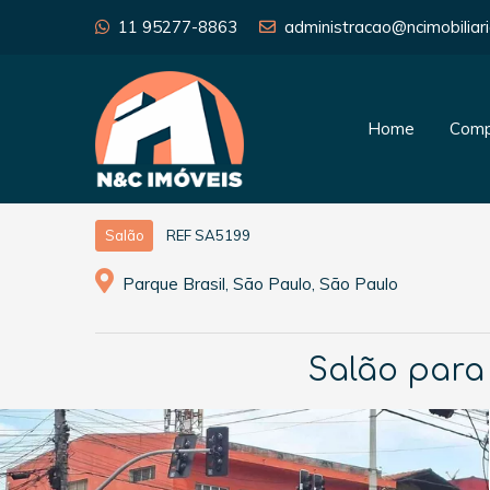
11 95277-8863
administracao@ncimobiliari
Home
Comp
REF SA5199
Salão
Parque Brasil, São Paulo, São Paulo
Salão para 