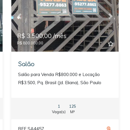
xt
Previous
Next
R$ 3.500,00 /mês
R$ 800.000,00
Salão
Salão para Venda R$800.000 e Locação
R$3.500, Pq. Brasil (Jd. Eliana), São Paulo
1
125
Vaga(s)
M²
REF SA4457