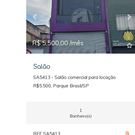
Previous
Ne
R$ 5.500,00 /mês
Salão
SA5413 - Salão comercial para locação
R$5.500, Parque Brasil/SP
1
Banheiro(s)
REF SA5413