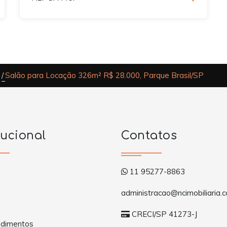
Salão para Locação 326m² R$ 28.000, Parque Brasil/SP
tucional
Contatos
11 95277-8863
administracao@ncimobiliaria.c
CRECI/SP 41273-J
dimentos