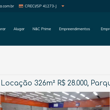
a.com.br
CRECI/SP 41273-J
rar
Alugar
N&C Prime
Empreendimentos
Empr
Locação 326m² R$ 28.000, Parq