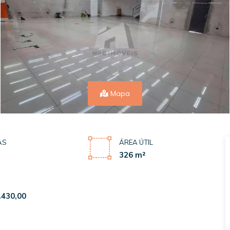
Mapa
AS
ÁREA ÚTIL
326 m²
.430,00