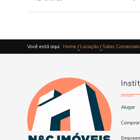
Você está aqui:
Home
Locação
Salas Comerciais
Insti
Alugar
Comprar
Empreen