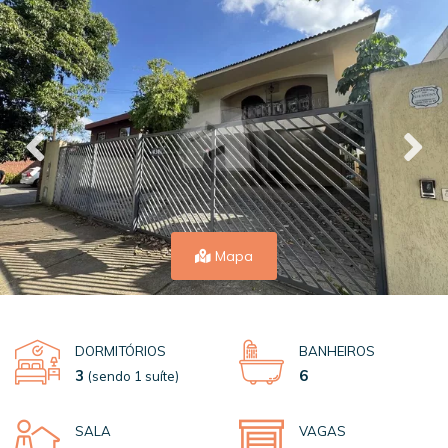
Mapa
DORMITÓRIOS
BANHEIROS
3
6
(sendo 1 suíte)
SALA
VAGAS