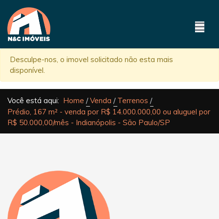
Desculpe-nos, o imovel solicitado não esta mais
disponível.
Você está aqui:
Home
Venda
Terrenos
Prédio, 167 m² - venda por R$ 14.000.000,00 ou aluguel por
R$ 50.000,00/mês - Indianópolis - São Paulo/SP