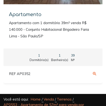
Apartamento
Apartamento com 1 dormitório 39m² venda R$
140.000 - Conjunto Habitacional Brigadeiro Faria
Lima - São Paulo/SP
1
1
39
Dormitório(s)
Banheiro(s)
M²
REF AP0352
Você está aqui:
Home
Venda
Terrenos
AP0553 - Apartamento de 57m² para venda por