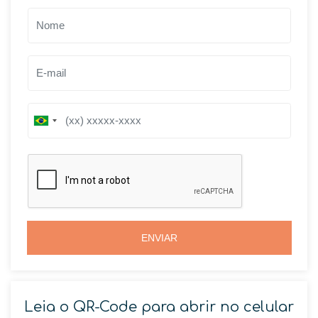
B
B
r
r
a
a
z
z
i
i
l
l
+
+
5
5
5
5
ENVIAR
Leia o QR-Code para abrir no celular