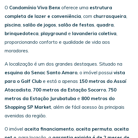
O
Condomínio Viva Benx
oferece uma
estrutura
completa de lazer e conveniência
, com
churrasqueira
,
piscina
,
salão de jogos
,
salão de festas
,
quadra
,
brinquedoteca
,
playground
e
lavanderia coletiva
,
proporcionando conforto e qualidade de vida aos
moradores.
A localização é um dos grandes destaques. Situado na
esquina do Senac Santo Amaro
, o imóvel possui
vista
para o Golf Club
e está a apenas
150 metros do Assaí
Atacadista
,
700 metros da Estação Socorro
,
750
metros da Estação Jurubatuba
e
800 metros do
Shopping SP Market
, além de fácil acesso às principais
avenidas da região.
O imóvel
aceita financiamento
,
aceita permuta
,
aceita
pet
e, para locação, a
garantia exigida é de 2 meses de