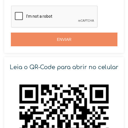
a
a
z
z
i
i
l
l
+
+
5
5
5
5
ENVIAR
Leia o QR-Code para abrir no celular
SOLICITAR AGENDAMENTO