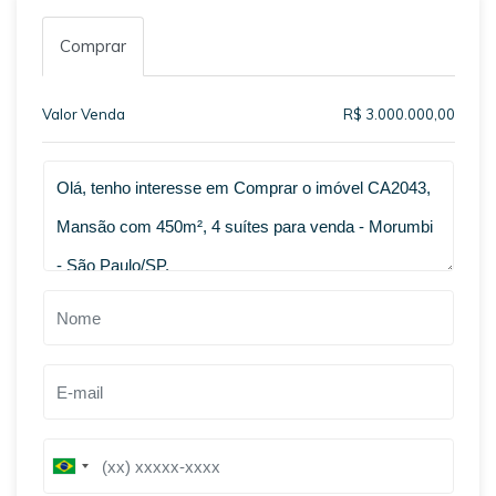
Comprar
Valor Venda
R$ 3.000.000,00
Qual o melhor dia e horário pra você?
B
B
r
r