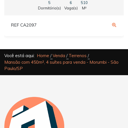
5
6
510
Dormitório(s)
Vaga(s)
M²
REF CA2097
Você está aqui:
Home
Venda
Terrenos
Mansão com 450m², 4 suítes para venda - Morumbi - São
Paulo/SP