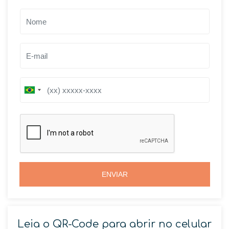
B
B
r
r
a
a
z
z
i
i
l
l
+
+
5
5
5
5
ENVIAR
Leia o QR-Code para abrir no celular