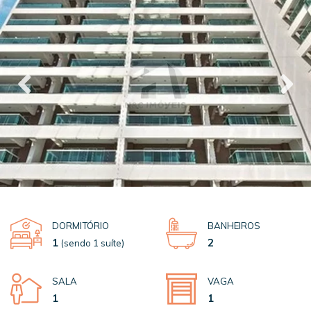
DORMITÓRIO
BANHEIROS
1
2
(sendo 1 suíte)
SALA
VAGA
1
1