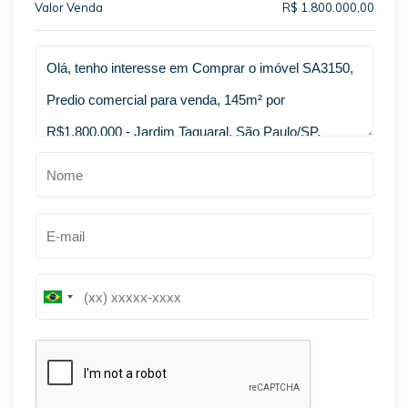
Valor Venda
R$ 1.800.000,00
Qual o melhor dia e horário pra você?
B
B
r
r
a
a
z
z
i
i
l
l
+
+
5