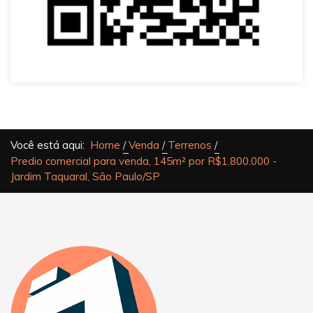
Você está aqui:
Home
Venda
Terrenos
Predio comercial para venda, 145m² por R$1.800.000 -
Jardim Taquaral, São Paulo/SP