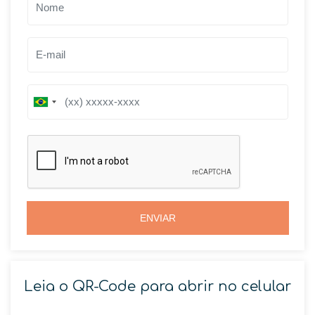
B
B
r
r
a
a
z
z
i
i
l
l
+
+
5
5
5
5
ENVIAR
Leia o QR-Code para abrir no celular
SOLICITAR AGENDAMENTO