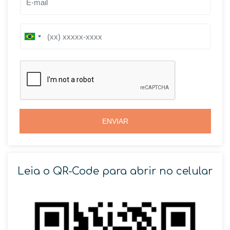
B
B
r
r
a
a
z
z
i
i
l
l
+
+
5
5
5
5
ENVIAR
Leia o QR-Code para abrir no celular
SOLICITAR AGENDAMENTO