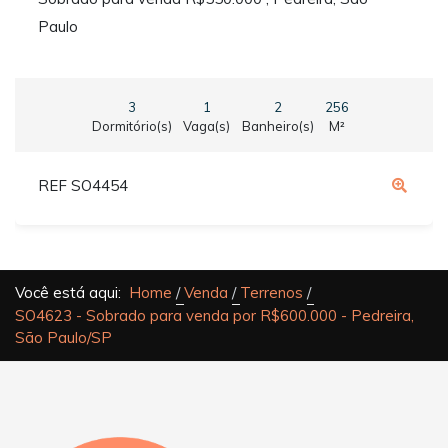
Paulo
3
1
2
256
Dormitório(s)
Vaga(s)
Banheiro(s)
M²
REF SO4454
Você está aqui:
Home
Venda
Terrenos
SO4623 - Sobrado para venda por R$600.000 - Pedreira,
São Paulo/SP