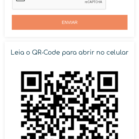
+
+
5
5
5
5
ENVIAR
Leia o QR-Code para abrir no celular
SOLICITAR AGENDAMENTO