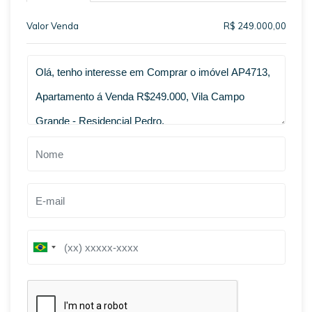
Valor Venda
R$ 249.000,00
Qual o melhor dia e horário pra você?
B
B
r
r
a
a
z
z
i
i
l
l