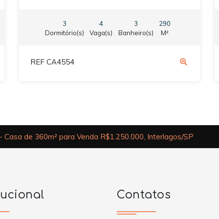
3
4
3
290
Dormitório(s)
Vaga(s)
Banheiro(s)
M²
REF CA4554
 Casa de 360m² para Venda R$1.250.000, Interlagos/SP
tucional
Contatos