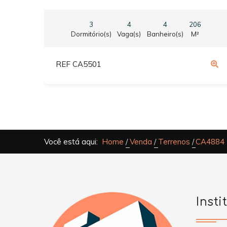
3
4
4
206
Dormitório(s)
Vaga(s)
Banheiro(s)
M²
REF CA5501
Você está aqui:
Home
Venda
Terrenos
CA4884 -
Insti