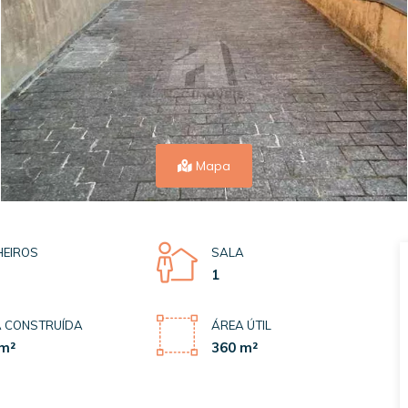
Mapa
EIROS
SALA
1
 CONSTRUÍDA
ÁREA ÚTIL
m²
360 m²