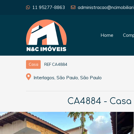
11 95277-8863
administracao@ncimobiliari
Home
Comp
REF CA4884
Casa
Interlagos, São Paulo, São Paulo
CA4884 - Casa 