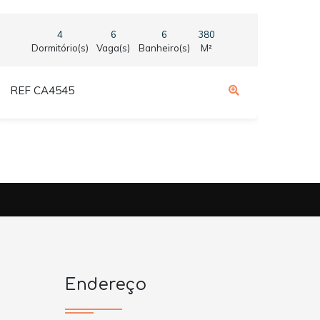
4
6
6
380
Dormitório(s)
Vaga(s)
Banheiro(s)
M²
REF CA4545
REF
Endereço