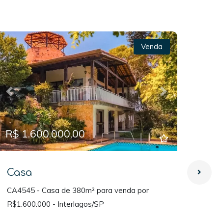
Venda
Previous
Next
Prev
R$ 1.600.000,00
R$ 
Casa
Ca
CA4545 - Casa de 380m² para venda por
CA45
R$1.600.000 - Interlagos/SP
R$1.