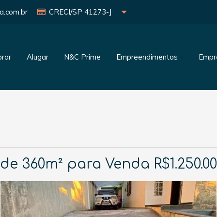
a.com.br
CRECI/SP 41273-J
rar
Alugar
N&C Prime
Empreendimentos
Empr
de 360m² para Venda R$1.250.000