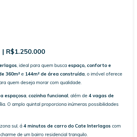
s | R$1.250.000
terlagos
, ideal para quem busca
espaço, conforto e
de 360m²
e
144m² de área construída
, o imóvel oferece
para quem deseja morar com qualidade.
la espaçosa
,
cozinha funcional
, além de
4 vagas de
ia. O amplo quintal proporciona inúmeras possibilidades
zona sul, á
4 minutos de carro do Cate Interlagos
com
 charme de um bairro residencial tranquilo.