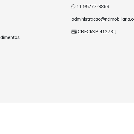
11 95277-8863
administracao@ncimobiliaria.c
CRECI/SP 41273-J
dimentos
a