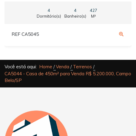
4
4
427
Dormitório(s)
Banheiro(s)
M²
REF CA5045
Você está aqui:
Home
Venda
Terrenos
CA5044 - Casa de 450m² para Venda R$ 5.200.000, Campo
Belo/SP