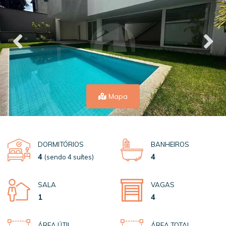
Mapa
DORMITÓRIOS
BANHEIROS
4
4
(sendo 4 suítes)
SALA
VAGAS
1
4
ÁREA ÚTIL
ÁREA TOTAL