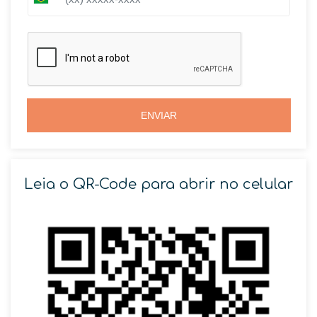
B
r
r
a
a
z
z
i
i
l
l
+
+
5
5
5
5
ENVIAR
Leia o QR-Code para abrir no celular
SOLICITAR AGENDAMENTO