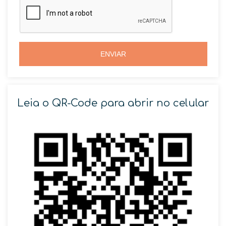
i
i
l
l
+
+
5
5
5
5
ENVIAR
Leia o QR-Code para abrir no celular
SOLICITAR AGENDAMENTO