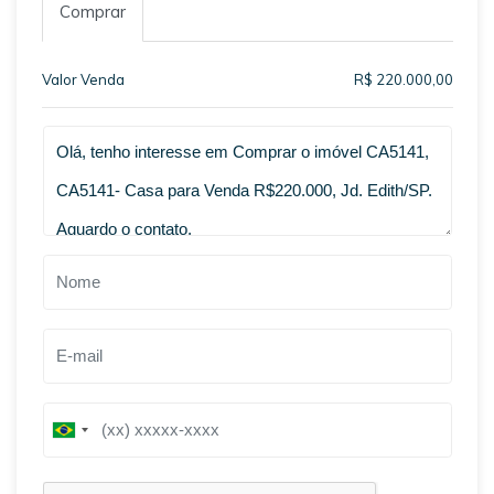
Comprar
Valor Venda
R$ 220.000,00
Qual o melhor dia e horário pra você?
B
B
r
r
a
a
z
z