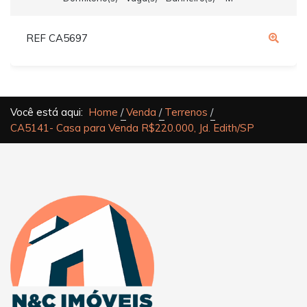
REF CA5697
Você está aqui:
Home
Venda
Terrenos
CA5141- Casa para Venda R$220.000, Jd. Edith/SP