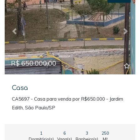
Previous
Next
R$ 650.000,00
Casa
CA5697 - Casa para venda por R$650.000 - Jardim
Edith, São Paulo/SP
1
6
3
250
Dormitório(s)
Vaga(s)
Banheiro(s)
M²