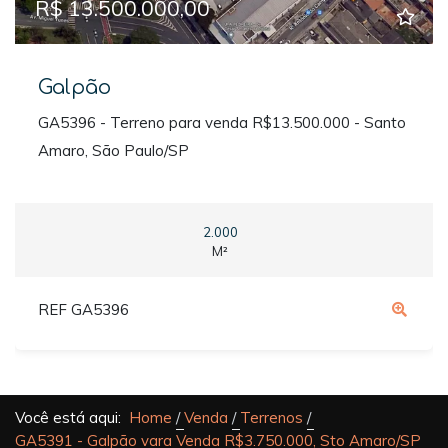
R$ 13.500.000,00
Galpão
GA5396 - Terreno para venda R$13.500.000 - Santo
Amaro, São Paulo/SP
2.000
M²
REF GA5396
Você está aqui:
Home
Venda
Terrenos
GA5391 - Galpão vara Venda R$3.750.000, Sto Amaro/SP