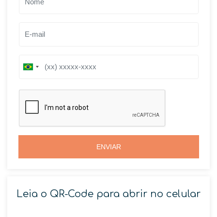
B
B
r
r
a
a
z
z
i
i
l
l
+
+
5
5
5
5
ENVIAR
Leia o QR-Code para abrir no celular
SOLICITAR AGENDAMENTO