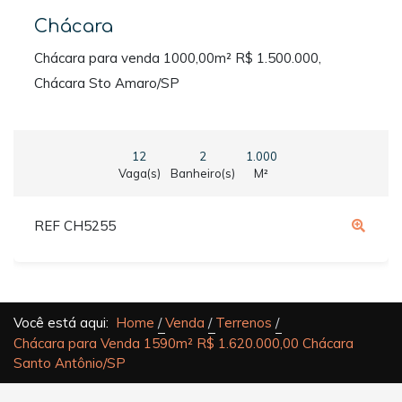
Chácara
Chácara para venda 1000,00m² R$ 1.500.000,
Chácara Sto Amaro/SP
12
2
1.000
Vaga(s)
Banheiro(s)
M²
REF CH5255
Você está aqui:
Home
Venda
Terrenos
Chácara para Venda 1590m² R$ 1.620.000,00 Chácara
Santo Antônio/SP