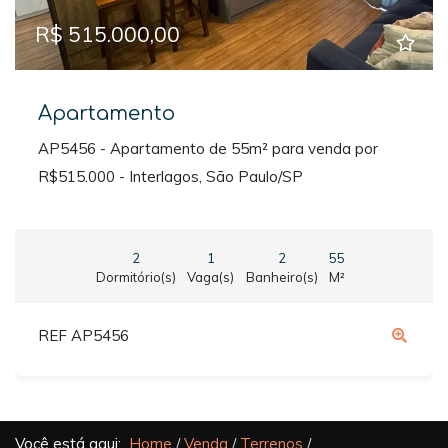
R$ 515.000,00
Apartamento
AP5456 - Apartamento de 55m² para venda por
R$515.000 - Interlagos, São Paulo/SP
2
1
2
55
Dormitório(s)
Vaga(s)
Banheiro(s)
M²
REF AP5456
Você está aqui:
Home
Venda
Terrenos