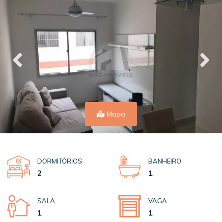
Mapa
DORMITÓRIOS
BANHEIRO
2
1
SALA
VAGA
1
1