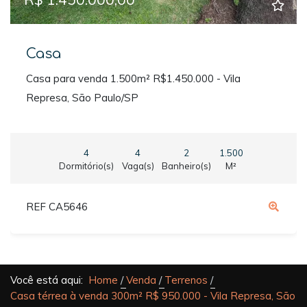
Casa
Casa para venda 1.500m² R$1.450.000 - Vila
Represa, São Paulo/SP
4
4
2
1.500
Dormitório(s)
Vaga(s)
Banheiro(s)
M²
REF CA5646
Você está aqui:
Home
Venda
Terrenos
Casa térrea à venda 300m² R$ 950.000 - Vila Represa, São