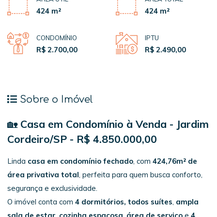
424 m²
424 m²
CONDOMÍNIO
IPTU
R$ 2.700,00
R$ 2.490,00
Sobre o Imóvel
🏡
Casa em Condomínio à Venda - Jardim
Cordeiro/SP - R$ 4.850.000,00
Linda
casa em condomínio fechado
, com
424,76m² de
área privativa total
, perfeita para quem busca conforto,
segurança e exclusividade.
O imóvel conta com
4 dormitórios, todos suítes
,
ampla
sala de estar
,
cozinha espaçosa
,
área de serviço
e
4