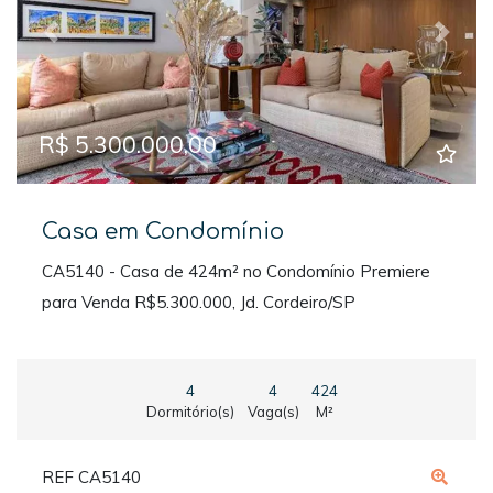
Previous
Next
R$ 5.300.000,00
Casa em Condomínio
CA5140 - Casa de 424m² no Condomínio Premiere
para Venda R$5.300.000, Jd. Cordeiro/SP
4
4
424
Dormitório(s)
Vaga(s)
M²
REF CA5140