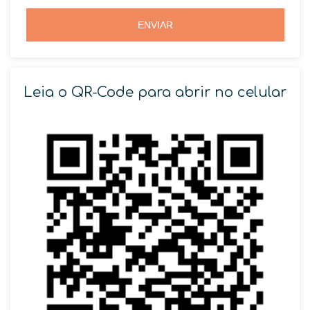
5
5
ENVIAR
Leia o QR-Code para abrir no celular
SOLICITAR AGENDAMENTO