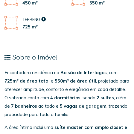
450 m²
550 m²
TERRENO
725 m²
Sobre o Imóvel
Encantadora residência no
Bolsão de Interlagos
, com
725m² de área total
e
550m² de área útil
, projetada para
oferecer amplitude, conforto e elegância em cada detalhe.
O sobrado conta com
4 dormitórios
, sendo
2 suítes
, além
de
7 banheiros
ao todo e
5 vagas de garagem
, trazendo
praticidade para toda a família.
A área íntima inclui uma
suíte master com amplo closet e