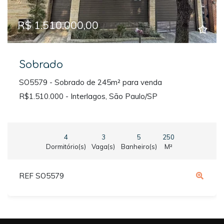
R$ 1.510.000,00
Sobrado
SO5579 - Sobrado de 245m² para venda
R$1.510.000 - Interlagos, São Paulo/SP
4
3
5
250
Dormitório(s)
Vaga(s)
Banheiro(s)
M²
REF SO5579