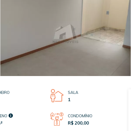
EIRO
SALA
1
ENO
CONDOMÍNIO
²
R$ 200,00