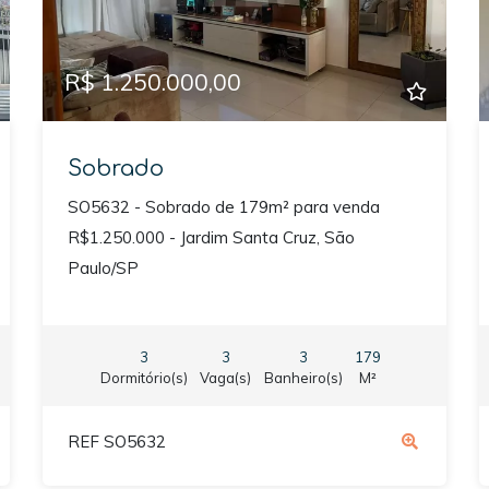
R$ 1.250.000,00
Sobrado
SO5632 - Sobrado de 179m² para venda
R$1.250.000 - Jardim Santa Cruz, São
Paulo/SP
3
3
3
179
Dormitório(s)
Vaga(s)
Banheiro(s)
M²
REF SO5632