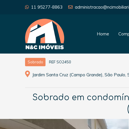
11 95277-8863
administracao@ncimobiliari
Home
Comp
REF SO2450
Sobrado
Jardim Santa Cruz (Campo Grande), São Paulo, 
Sobrado em condomínio