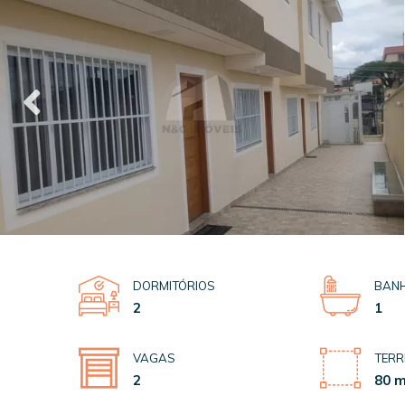
DORMITÓRIOS
BANH
2
1
VAGAS
TERR
2
80 m