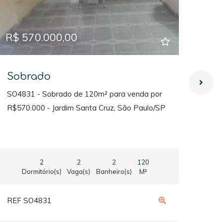
R$ 570.000,00
R$ 
Sobrado
So
SO4831 - Sobrado de 120m² para venda por
SO47
R$570.000 - Jardim Santa Cruz, São Paulo/SP
R$74
Gran
2
2
2
120
Dormitório(s)
Vaga(s)
Banheiro(s)
M²
REF SO4831
REF