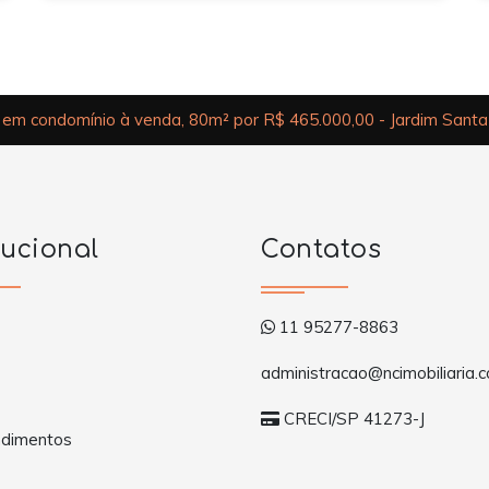
em condomínio à venda, 80m² por R$ 465.000,00 - Jardim Sant
tucional
Contatos
11 95277-8863
administracao@ncimobiliaria.c
CRECI/SP 41273-J
dimentos