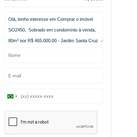
Qual o melhor dia e horário pra você?
B
B
r
r
a
a
z
z
i
i
l
l
+
+
5
5