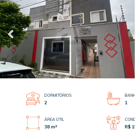
DORMITÓRIOS
BANH
2
1
ÁREA ÚTIL
COND
38 m²
R$ 1