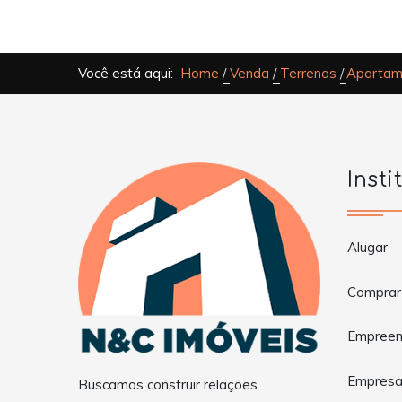
Você está aqui:
Home
Venda
Terrenos
Apartame
Insti
Alugar
Comprar
Empreen
Empres
Buscamos construir relações