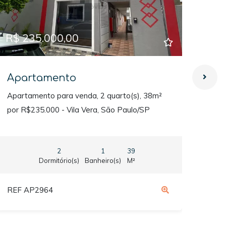
R$ 235.000,00
R$ 
Apartamento
Ap
Apartamento para venda, 2 quarto(s), 38m²
Apar
por R$235.000 - Vila Vera, São Paulo/SP
por 
2
1
39
Dormitório(s)
Banheiro(s)
M²
REF AP2964
REF