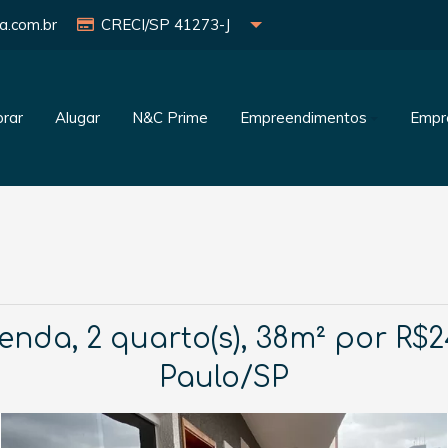
a.com.br
CRECI/SP 41273-J
rar
Alugar
N&C Prime
Empreendimentos
Empr
da, 2 quarto(s), 38m² por R$249
Paulo/SP