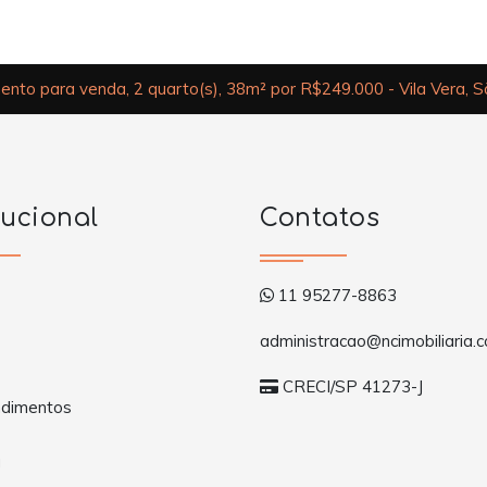
nto para venda, 2 quarto(s), 38m² por R$249.000 - Vila Vera, 
tucional
Contatos
11 95277-8863
administracao@ncimobiliaria.c
CRECI/SP 41273-J
dimentos
a