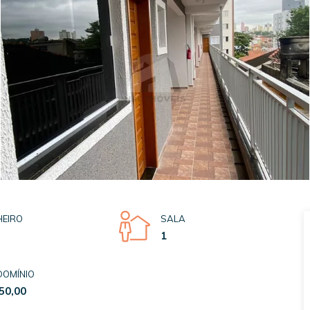
EIRO
SALA
1
OMÍNIO
50,00