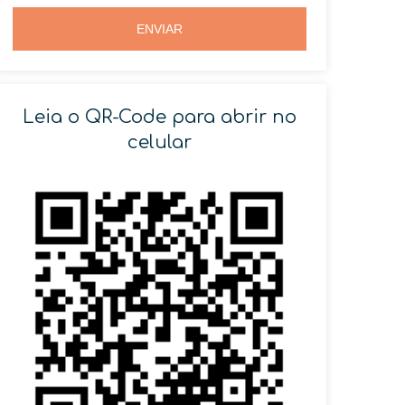
5
5
ENVIAR
Leia o QR-Code para abrir no
celular
SOLICITAR AGENDAMENTO