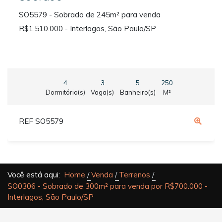
SO5579 - Sobrado de 245m² para venda
R$1.510.000 - Interlagos, São Paulo/SP
4
3
5
250
Dormitório(s)
Vaga(s)
Banheiro(s)
M²
REF SO5579
Você está aqui:
Home
Venda
Terrenos
SO0306 - Sobrado de 300m² para venda por R$700.000 -
Interlagos, São Paulo/SP