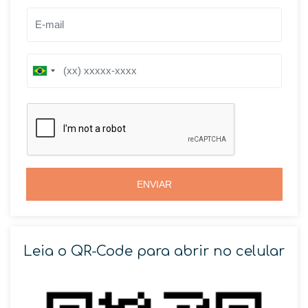
B
B
r
r
a
a
z
z
i
i
l
l
+
+
5
5
5
5
ENVIAR
Leia o QR-Code para abrir no celular
SOLICITAR AGENDAMENTO