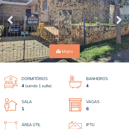
Mapa
DORMITÓRIOS
BANHEIROS
4
4
(sendo 1 suíte)
SALA
VAGAS
1
6
ÁREA ÚTIL
IPTU