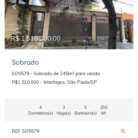
Previous
Next
R$ 1.510.000,00
Sobrado
SO5579 - Sobrado de 245m² para venda
R$1.510.000 - Interlagos, São Paulo/SP
4
3
5
250
Dormitório(s)
Vaga(s)
Banheiro(s)
M²
REF SO5579